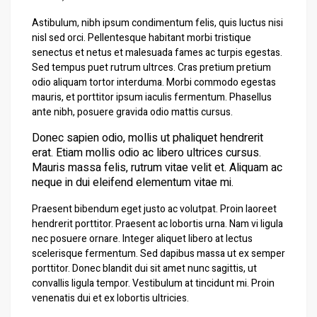
Astibulum, nibh ipsum condimentum felis, quis luctus nisi
nisl sed orci. Pellentesque habitant morbi tristique
senectus et netus et malesuada fames ac turpis egestas.
Sed tempus puet rutrum ultrces. Cras pretium pretium
odio aliquam tortor interduma. Morbi commodo egestas
mauris, et porttitor ipsum iaculis fermentum. Phasellus
ante nibh, posuere gravida odio mattis cursus.
Donec sapien odio, mollis ut phaliquet hendrerit
erat. Etiam mollis odio ac libero ultrices cursus.
Mauris massa felis, rutrum vitae velit et. Aliquam ac
neque in dui eleifend elementum vitae mi.
Praesent bibendum eget justo ac volutpat. Proin laoreet
hendrerit porttitor. Praesent ac lobortis urna. Nam vi ligula
nec posuere ornare. Integer aliquet libero at lectus
scelerisque fermentum. Sed dapibus massa ut ex semper
porttitor. Donec blandit dui sit amet nunc sagittis, ut
convallis ligula tempor. Vestibulum at tincidunt mi. Proin
venenatis dui et ex lobortis ultricies.