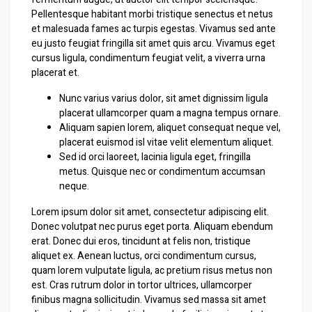
Pellentesque habitant morbi tristique senectus et netus
et malesuada fames ac turpis egestas. Vivamus sed ante
eu justo feugiat fringilla sit amet quis arcu. Vivamus eget
cursus ligula, condimentum feugiat velit, a viverra urna
placerat et.
Nunc varius varius dolor, sit amet dignissim ligula
placerat ullamcorper quam a magna tempus ornare.
Aliquam sapien lorem, aliquet consequat neque vel,
placerat euismod isl vitae velit elementum aliquet.
Sed id orci laoreet, lacinia ligula eget, fringilla
metus. Quisque nec or condimentum accumsan
neque.
Lorem ipsum dolor sit amet, consectetur adipiscing elit.
Donec volutpat nec purus eget porta. Aliquam ebendum
erat. Donec dui eros, tincidunt at felis non, tristique
aliquet ex. Aenean luctus, orci condimentum cursus,
quam lorem vulputate ligula, ac pretium risus metus non
est. Cras rutrum dolor in tortor ultrices, ullamcorper
finibus magna sollicitudin. Vivamus sed massa sit amet