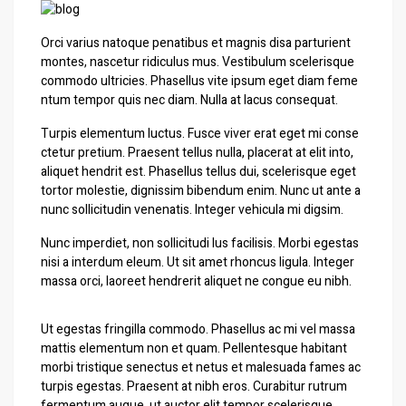
Orci varius natoque penatibus et magnis disa parturient
montes, nascetur ridiculus mus. Vestibulum scelerisque
commodo ultricies. Phasellus vite ipsum eget diam feme
ntum tempor quis nec diam. Nulla at lacus consequat.
Turpis elementum luctus. Fusce viver erat eget mi conse
ctetur pretium. Praesent tellus nulla, placerat at elit into,
aliquet hendrit est. Phasellus tellus dui, scelerisque eget
tortor molestie, dignissim bibendum enim. Nunc ut ante a
nunc sollicitudin venenatis. Integer vehicula mi digsim.
Nunc imperdiet, non sollicitudi lus facilisis. Morbi egestas
nisi a interdum eleum. Ut sit amet rhoncus ligula. Integer
massa orci, laoreet hendrerit aliquet ne congue eu nibh.
Ut egestas fringilla commodo. Phasellus ac mi vel massa
mattis elementum non et quam. Pellentesque habitant
morbi tristique senectus et netus et malesuada fames ac
turpis egestas. Praesent at nibh eros. Curabitur rutrum
fermentum augue, ut auctor elit tempor scelerisque.